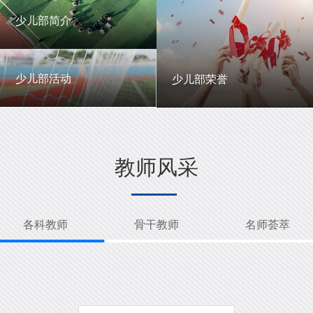
一中英才
年级动态
少儿部简介
少儿部简介
少儿部活动
少儿部荣誉
少儿部活动
少儿部荣誉
教师风采
各科教师
骨干教师
名师荟萃