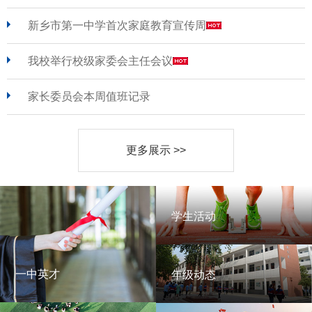
新乡市第一中学首次家庭教育宣传周
我校举行校级家委会主任会议
家长委员会本周值班记录
更多展示 >>
学生活动
学生活动
一中英才
年级动态