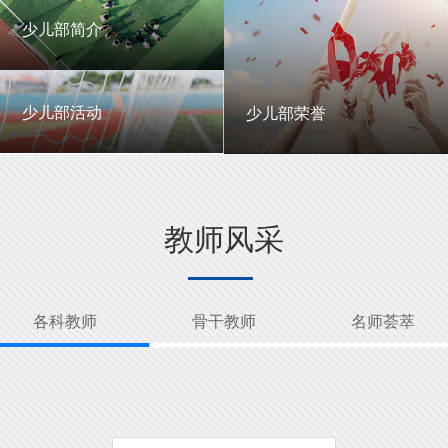
一中英才
年级动态
少儿部简介
少儿部简介
少儿部活动
少儿部荣誉
少儿部活动
少儿部荣誉
教师风采
各科教师
骨干教师
名师荟萃