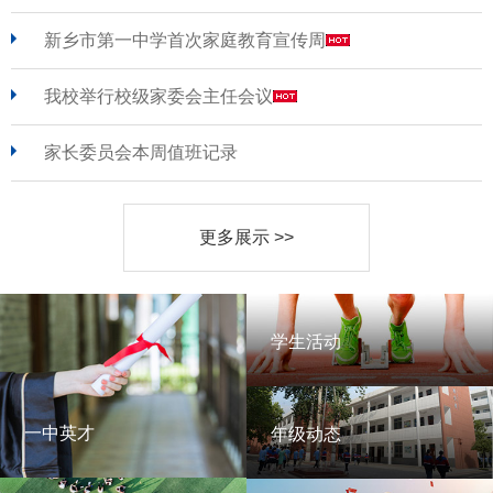
新乡市第一中学首次家庭教育宣传周
我校举行校级家委会主任会议
家长委员会本周值班记录
更多展示 >>
学生活动
学生活动
一中英才
年级动态