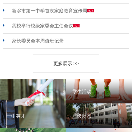
新乡市第一中学首次家庭教育宣传周
我校举行校级家委会主任会议
家长委员会本周值班记录
更多展示 >>
学生活动
学生活动
一中英才
年级动态