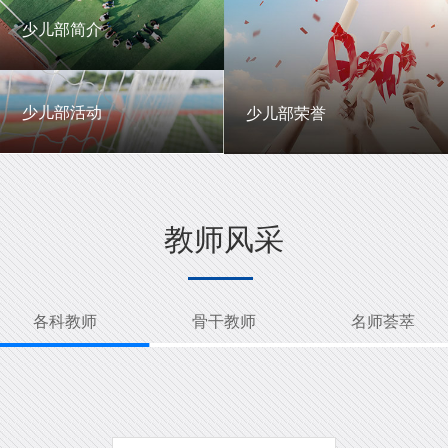
一中英才
年级动态
少儿部简介
少儿部简介
少儿部活动
少儿部荣誉
少儿部活动
少儿部荣誉
教师风采
各科教师
骨干教师
名师荟萃