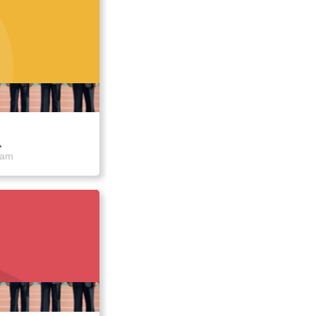
队
eam