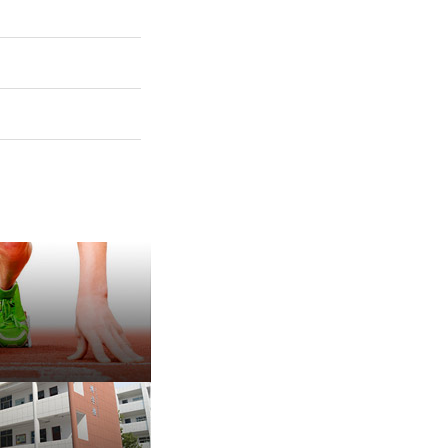
保 持 思 维 弹 性 ——成
有种脾气叫，不放弃
治愈内耗的好方法