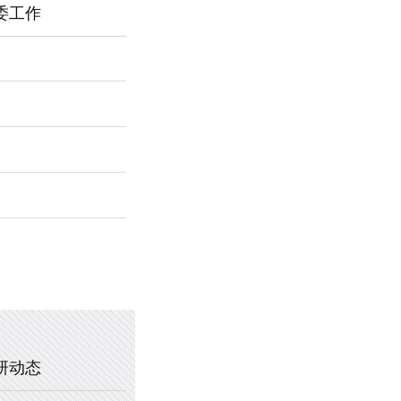
委工作
2026年新乡市第一中学春节福利
暖心托管，助力成长 —— 新乡市
2025年新乡市第一中学、新乡市
2020年新乡市一中教职工乒乓球
研动态