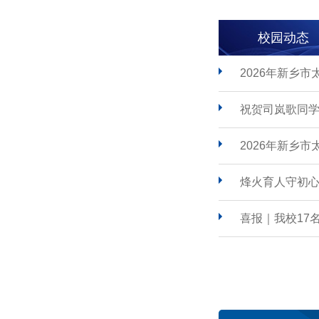
校园动态
2026年新乡
祝贺司岚歌同学
2026年新乡
烽火育人守初心
喜报｜我校17