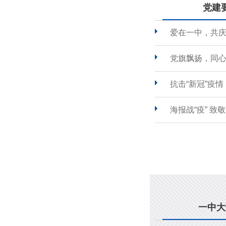
党建
爱在一中，共
党旗飘扬，同心
抗击“新冠”疫
海报战“疫” 致
一中大