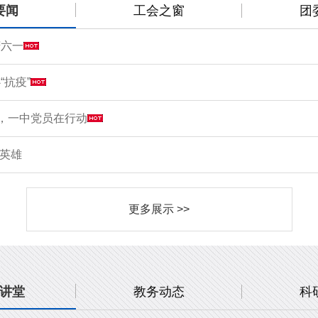
要闻
工会之窗
团
庆六一
“抗疫”
情，一中党员在行动
敬英雄
更多展示 >>
讲堂
教务动态
科