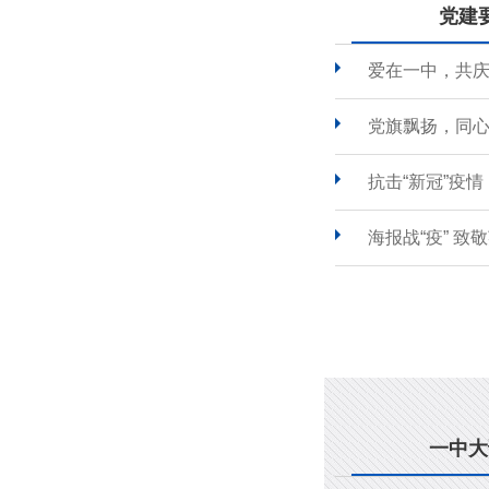
党建
爱在一中，共
党旗飘扬，同心
抗击“新冠”疫
海报战“疫” 致
一中大