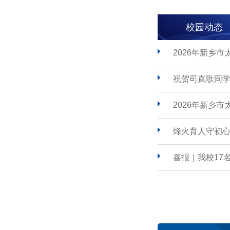
校园动态
2026年新乡
祝贺司岚歌同学
2026年新乡
烽火育人守初心
喜报｜我校17