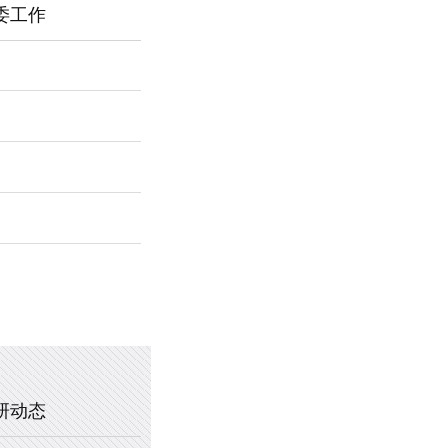
委工作
2026年新乡市第一中学春节福利
暖心托管，助力成长 —— 新乡市
2025年新乡市第一中学、新乡市
2020年新乡市一中教职工乒乓球
研动态