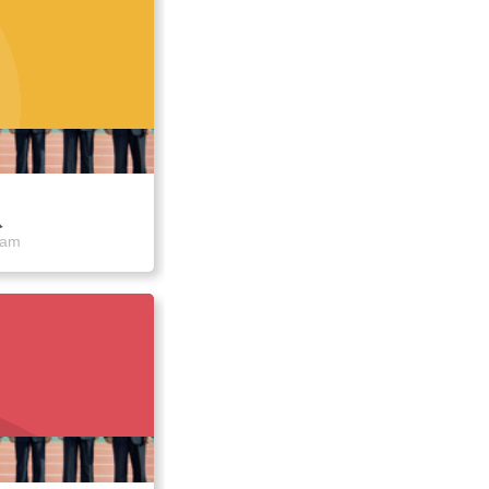
队
eam