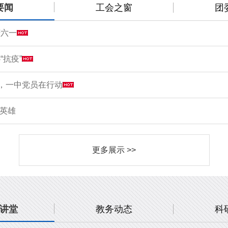
要闻
工会之窗
团
庆六一
“抗疫”
情，一中党员在行动
敬英雄
更多展示 >>
讲堂
教务动态
科