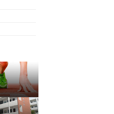
保 持 思 维 弹 性 ——成
有种脾气叫，不放弃
治愈内耗的好方法