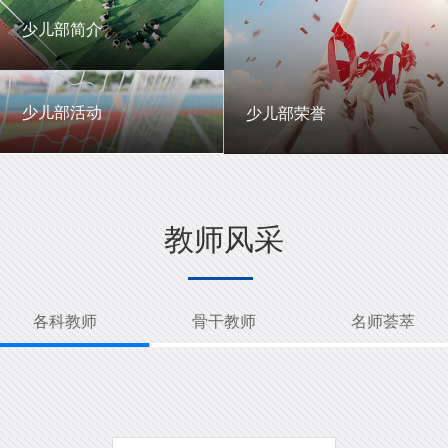
一中英才
年级动态
少儿部简介
少儿部简介
少儿部活动
少儿部荣誉
少儿部活动
少儿部荣誉
教师风采
各科教师
骨干教师
名师荟萃