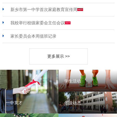
新乡市第一中学首次家庭教育宣传周
我校举行校级家委会主任会议
家长委员会本周值班记录
更多展示 >>
学生活动
学生活动
一中英才
年级动态