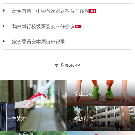
新乡市第一中学首次家庭教育宣传周
我校举行校级家委会主任会议
家长委员会本周值班记录
更多展示 >>
学生活动
学生活动
一中英才
年级动态