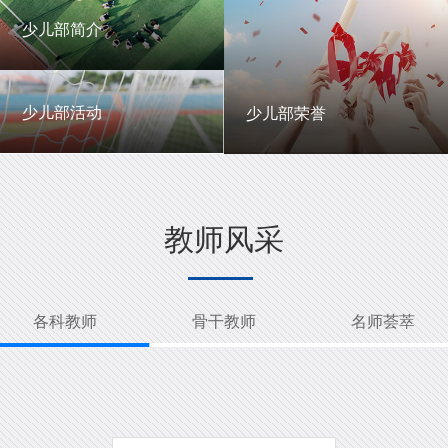
一中英才
年级动态
少儿部简介
少儿部简介
少儿部活动
少儿部荣誉
少儿部活动
少儿部荣誉
教师风采
各科教师
骨干教师
名师荟萃