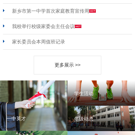
新乡市第一中学首次家庭教育宣传周
我校举行校级家委会主任会议
家长委员会本周值班记录
更多展示 >>
学生活动
学生活动
一中英才
年级动态