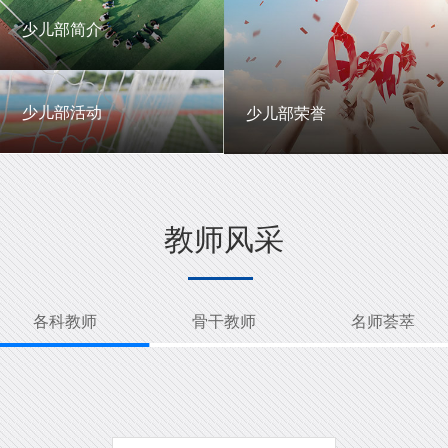
一中英才
年级动态
少儿部简介
少儿部简介
少儿部活动
少儿部荣誉
少儿部活动
少儿部荣誉
教师风采
各科教师
骨干教师
名师荟萃