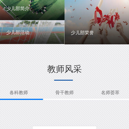
一中英才
年级动态
少儿部简介
少儿部简介
少儿部活动
少儿部荣誉
少儿部活动
少儿部荣誉
教师风采
各科教师
骨干教师
名师荟萃