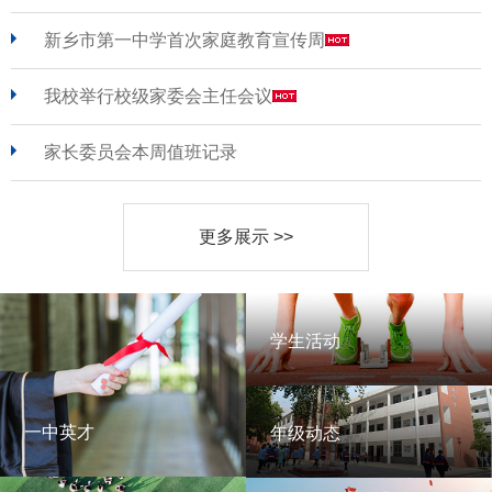
新乡市第一中学首次家庭教育宣传周
我校举行校级家委会主任会议
家长委员会本周值班记录
更多展示 >>
学生活动
学生活动
一中英才
年级动态