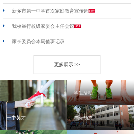
新乡市第一中学首次家庭教育宣传周
我校举行校级家委会主任会议
家长委员会本周值班记录
更多展示 >>
学生活动
学生活动
一中英才
年级动态