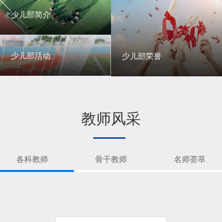
一中英才
年级动态
少儿部简介
少儿部简介
少儿部活动
少儿部荣誉
少儿部活动
少儿部荣誉
教师风采
各科教师
骨干教师
名师荟萃