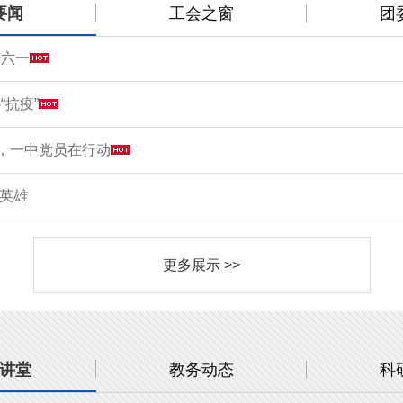
要闻
工会之窗
团
庆六一
“抗疫”
情，一中党员在行动
敬英雄
更多展示 >>
讲堂
教务动态
科