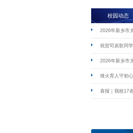
校园动态
2026年新乡
祝贺司岚歌同学
2026年新乡
烽火育人守初心
喜报｜我校17