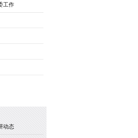
委工作
2026年新乡市第一中学春节福利
暖心托管，助力成长 —— 新乡市
2025年新乡市第一中学、新乡市
2020年新乡市一中教职工乒乓球
研动态