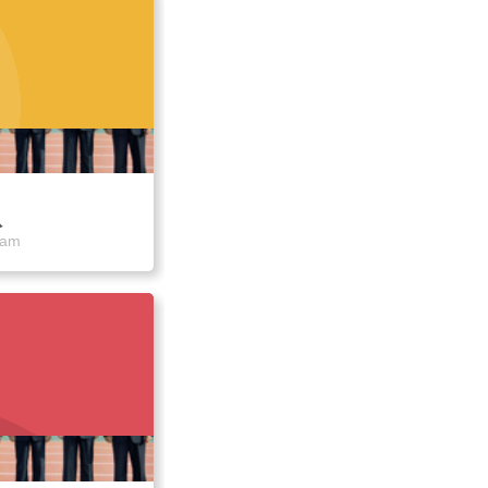
队
eam