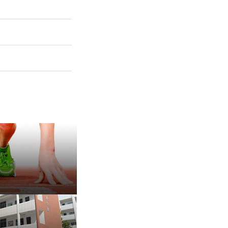
保 持 思 维 弹 性 ——成
有种脾气叫，不放弃
治愈内耗的好方法