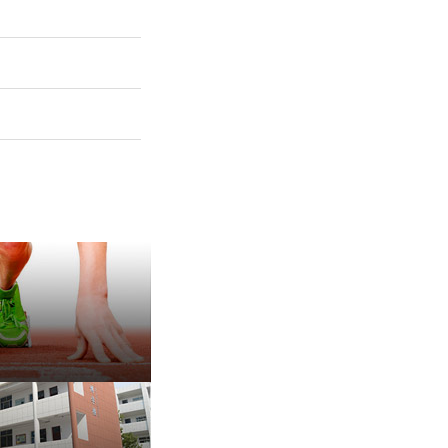
保 持 思 维 弹 性 ——成
有种脾气叫，不放弃
治愈内耗的好方法