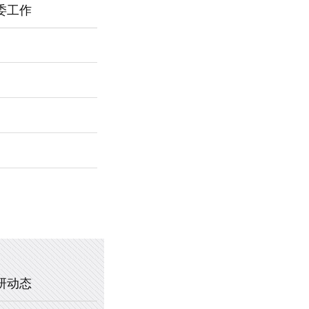
委工作
2026年新乡市第一中学春节福利
暖心托管，助力成长 —— 新乡市
2025年新乡市第一中学、新乡市
2020年新乡市一中教职工乒乓球
研动态