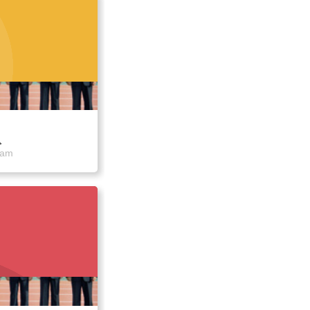
队
eam