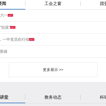
要闻
工会之窗
团
庆六一
“抗疫”
情，一中党员在行动
敬英雄
更多展示 >>
讲堂
教务动态
科