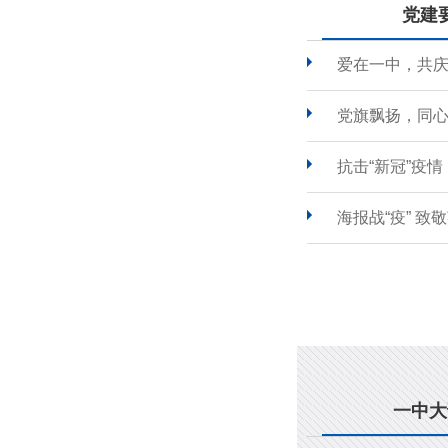
党建
爱在一中，共
党旗飘扬，同心
抗击“新冠”疫
海报战“疫” 致
一中大