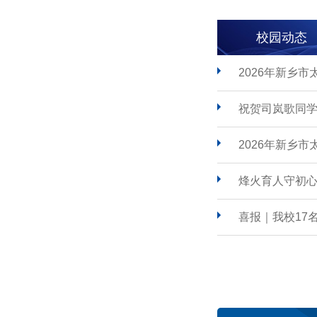
校园动态
2026年新乡
祝贺司岚歌同学
2026年新乡
烽火育人守初心
喜报｜我校17