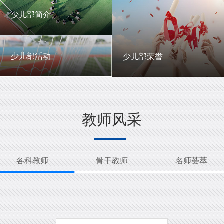
一中英才
年级动态
少儿部简介
少儿部简介
少儿部活动
少儿部荣誉
少儿部活动
少儿部荣誉
教师风采
各科教师
骨干教师
名师荟萃