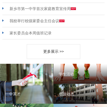
新乡市第一中学首次家庭教育宣传周
我校举行校级家委会主任会议
家长委员会本周值班记录
更多展示 >>
学生活动
学生活动
一中英才
年级动态