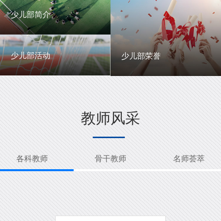
一中英才
年级动态
少儿部简介
少儿部简介
少儿部活动
少儿部荣誉
少儿部活动
少儿部荣誉
教师风采
各科教师
骨干教师
名师荟萃