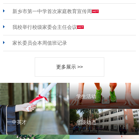
新乡市第一中学首次家庭教育宣传周
我校举行校级家委会主任会议
家长委员会本周值班记录
更多展示 >>
学生活动
学生活动
一中英才
年级动态