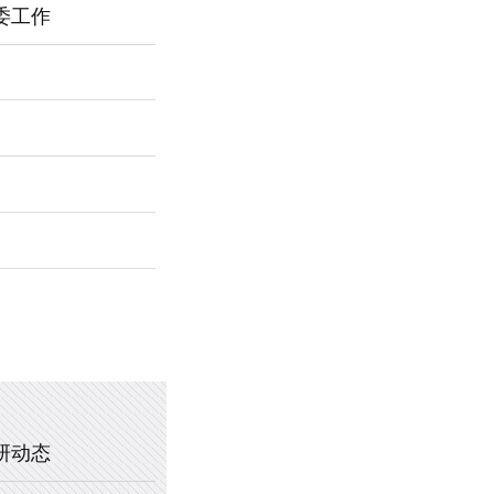
委工作
2026年新乡市第一中学春节福利
暖心托管，助力成长 —— 新乡市
2025年新乡市第一中学、新乡市
2020年新乡市一中教职工乒乓球
研动态