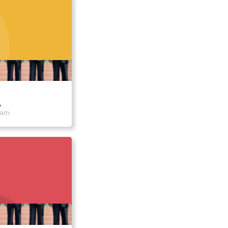
队
eam