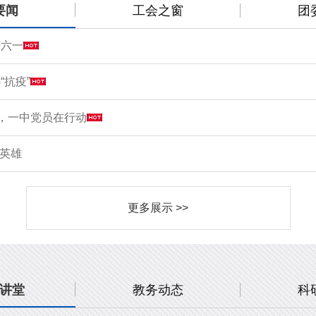
要闻
工会之窗
团
庆六一
“抗疫”
情，一中党员在行动
敬英雄
更多展示 >>
讲堂
教务动态
科