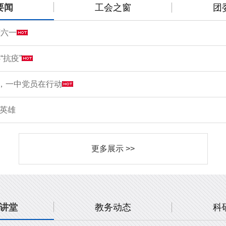
要闻
工会之窗
团
庆六一
“抗疫”
情，一中党员在行动
敬英雄
更多展示 >>
讲堂
教务动态
科