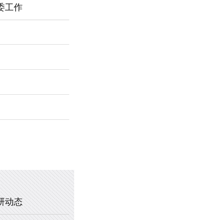
委工作
2026年新乡市第一中学春节福利
暖心托管，助力成长 —— 新乡市
2025年新乡市第一中学、新乡市
2020年新乡市一中教职工乒乓球
研动态