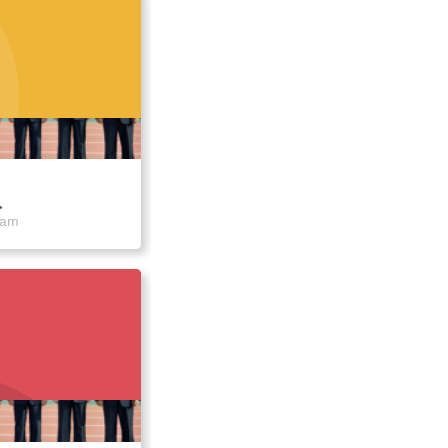
队
eam