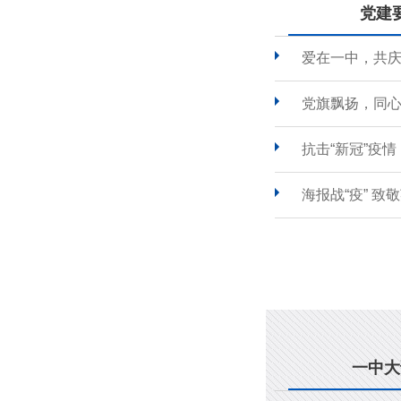
党建
爱在一中，共
党旗飘扬，同心
抗击“新冠”疫
海报战“疫” 致
一中大