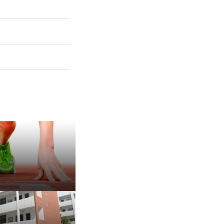
保 持 思 维 弹 性 ——成
有种脾气叫，不放弃
治愈内耗的好方法