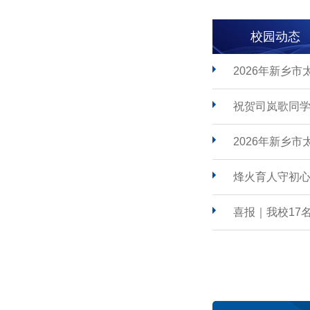
校园动态
2026年新乡
祝贺司岚歌同学
2026年新乡
烽火育人守初心
喜报｜我校17