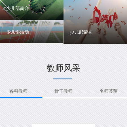
一中英才
年级动态
少儿部简介
少儿部简介
少儿部活动
少儿部荣誉
少儿部活动
少儿部荣誉
教师风采
各科教师
骨干教师
名师荟萃