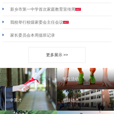
新乡市第一中学首次家庭教育宣传周
我校举行校级家委会主任会议
家长委员会本周值班记录
更多展示 >>
学生活动
学生活动
一中英才
年级动态