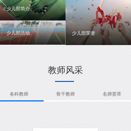
一中英才
年级动态
少儿部简介
少儿部简介
少儿部活动
少儿部荣誉
少儿部活动
少儿部荣誉
教师风采
各科教师
骨干教师
名师荟萃