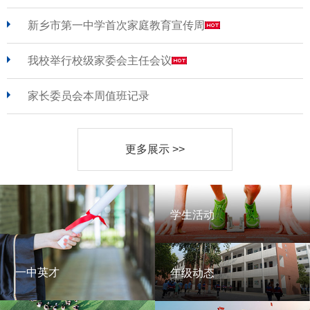
新乡市第一中学首次家庭教育宣传周
我校举行校级家委会主任会议
家长委员会本周值班记录
更多展示 >>
学生活动
学生活动
一中英才
年级动态