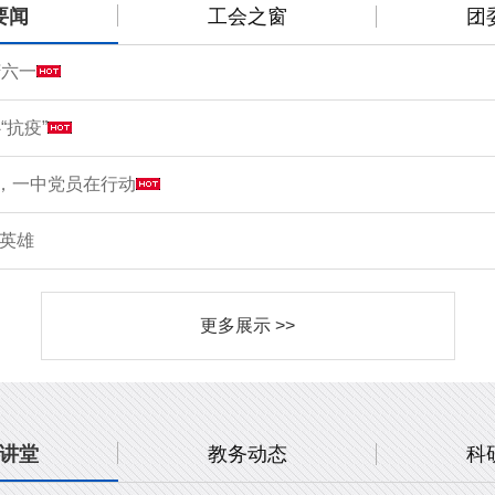
要闻
工会之窗
团
庆六一
“抗疫”
情，一中党员在行动
敬英雄
更多展示 >>
讲堂
教务动态
科