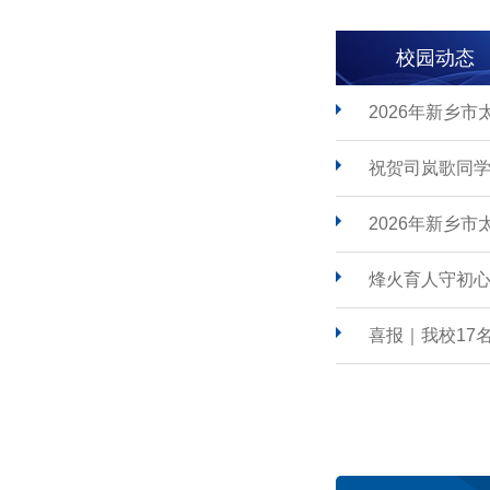
校园动态
2026年新乡
祝贺司岚歌同学
2026年新乡
烽火育人守初心
喜报｜我校17