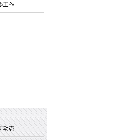
委工作
2026年新乡市第一中学春节福利
暖心托管，助力成长 —— 新乡市
2025年新乡市第一中学、新乡市
2020年新乡市一中教职工乒乓球
研动态