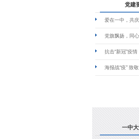
党建
爱在一中，共
党旗飘扬，同心
抗击“新冠”疫
海报战“疫” 致
一中大