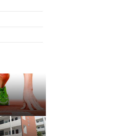
保 持 思 维 弹 性 ——成
有种脾气叫，不放弃
治愈内耗的好方法