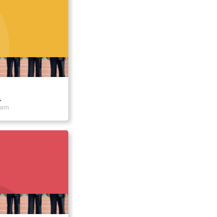
队
eam