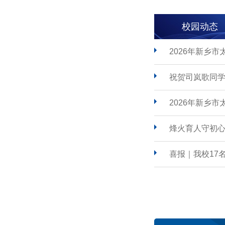
校园动态
2026年新乡
祝贺司岚歌同学
2026年新乡
烽火育人守初心
喜报｜我校17