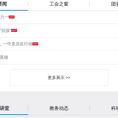
要闻
工会之窗
团
庆六一
“抗疫”
情，一中党员在行动
敬英雄
更多展示 >>
讲堂
教务动态
科