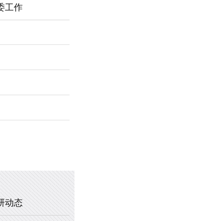
委工作
2026年新乡市第一中学春节福利
暖心托管，助力成长 —— 新乡市
2025年新乡市第一中学、新乡市
2020年新乡市一中教职工乒乓球
研动态