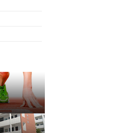
保 持 思 维 弹 性 ——成
有种脾气叫，不放弃
治愈内耗的好方法