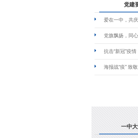
党建
爱在一中，共
党旗飘扬，同心
抗击“新冠”疫
海报战“疫” 致
一中大