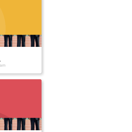
队
eam