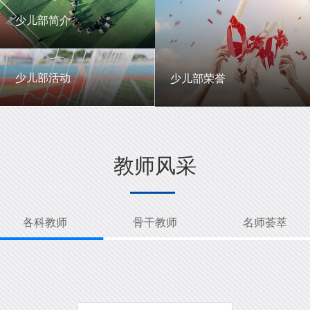
一中英才
年级动态
少儿部简介
少儿部简介
少儿部活动
少儿部荣誉
少儿部活动
少儿部荣誉
教师风采
各科教师
骨干教师
名师荟萃