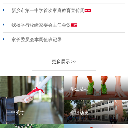
新乡市第一中学首次家庭教育宣传周
我校举行校级家委会主任会议
家长委员会本周值班记录
更多展示 >>
学生活动
学生活动
一中英才
年级动态