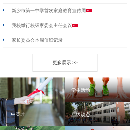
新乡市第一中学首次家庭教育宣传周
我校举行校级家委会主任会议
家长委员会本周值班记录
更多展示 >>
学生活动
学生活动
一中英才
年级动态