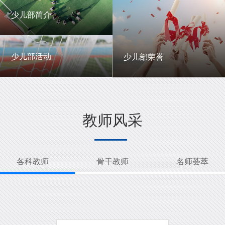
一中英才
年级动态
少儿部简介
少儿部简介
少儿部活动
少儿部荣誉
少儿部活动
少儿部荣誉
教师风采
各科教师
骨干教师
名师荟萃