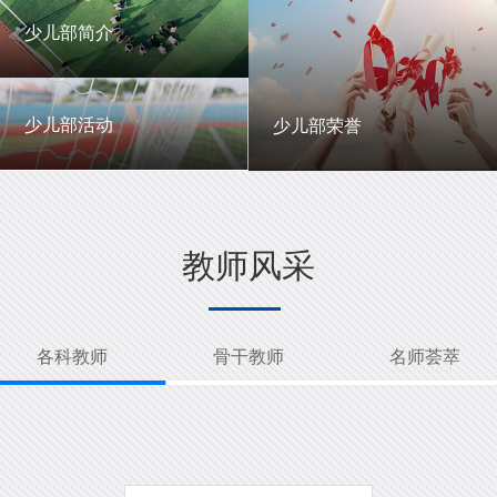
一中英才
年级动态
少儿部简介
少儿部简介
少儿部活动
少儿部荣誉
少儿部活动
少儿部荣誉
教师风采
各科教师
骨干教师
名师荟萃