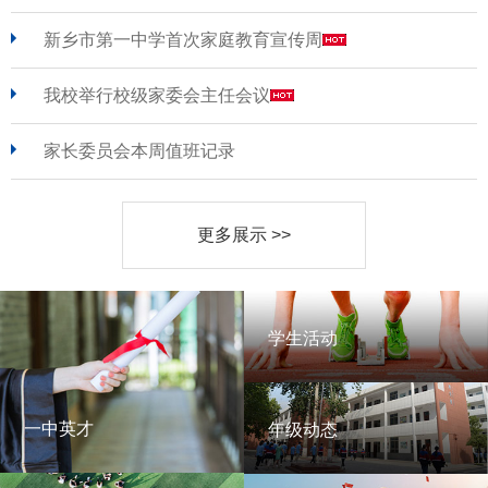
新乡市第一中学首次家庭教育宣传周
我校举行校级家委会主任会议
家长委员会本周值班记录
更多展示 >>
学生活动
学生活动
一中英才
年级动态